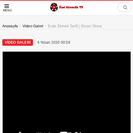
MENÜ
>
>
Anasayfa
Video Galeri
Evde Ekmek Tarifi | Özcan Show
VIDEO GALERI
6 Nisan 2020 00:56