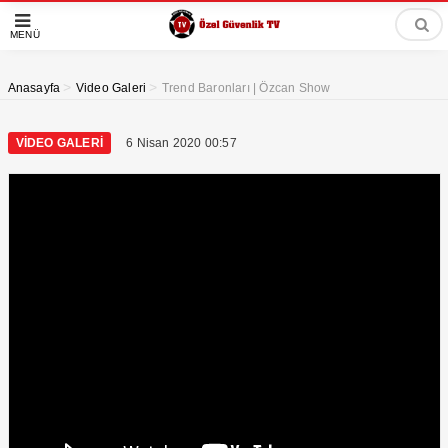
MENÜ
>
>
Anasayfa
Video Galeri
Trend Baronları | Özcan Show
VIDEO GALERI
6 Nisan 2020 00:57