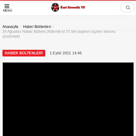
MENÜ
>
>
Anasayfa
Haber Bültenleri
24 Ağustos Haber Bülteni (Kitlerde ki 75 bin taşeron işçinin sorunu
çözülmeli)
HABER BÜLTENLERI
1 Eylül 2021 14:46