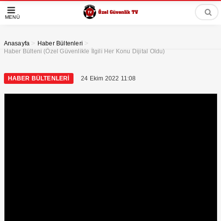
MENÜ
>
>
Anasayfa
Haber Bültenleri
Haber Bülteni (Özel Güvenlikle İlgili Her Konu Dijital Oldu)
HABER BÜLTENLERI
24 Ekim 2022 11:08