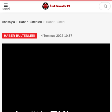
MENÜ
>
>
Anasayfa
Haber Bültenleri
Haber Bülteni
HABER BÜLTENLERI
4 Temmuz 2022 10:37