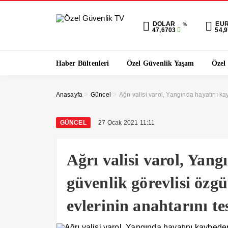
DOLAR
EU
%
47,6703
54,
Haber Bültenleri
Özel Güvenlik Yaşam
Özel
>
>
Anasayfa
Güncel
Ağrı valisi varol, Yangında hayatını ka
GÜNCEL
27 Ocak 2021 11:11
Ağrı valisi varol, Yan
güvenlik görevlisi özgü
evlerinin anahtarını te