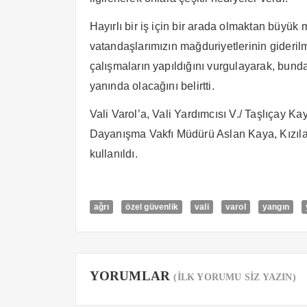
Hayırlı bir iş için bir arada olmaktan büyük 
vatandaşlarımızın mağduriyetlerinin giderilm
çalışmaların yapıldığını vurgulayarak, bund
yanında olacağını belirtti.
Vali Varol’a, Vali Yardımcısı V./ Taşlıçay
Dayanışma Vakfı Müdürü Aslan Kaya, Kızılay 
kullanıldı.
ağrı
özel güvenlik
vali
varol
yangın
YORUMLAR
(İLK YORUMU SİZ YAZIN)