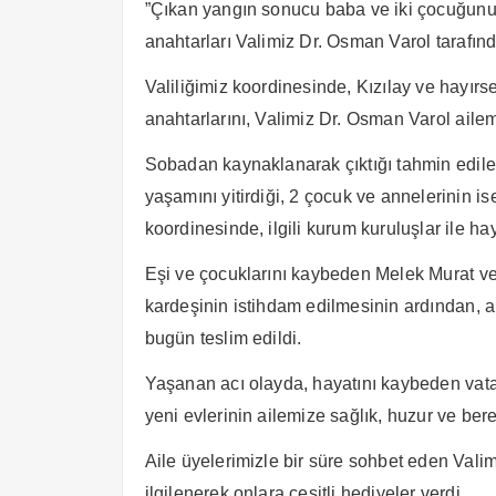
”Çıkan yangın sonucu baba ve iki çocuğunun 
anahtarları Valimiz Dr. Osman Varol tarafınd
Valiliğimiz koordinesinde, Kızılay ve hayırse
anahtarlarını, Valimiz Dr. Osman Varol ailemi
Sobadan kaynaklanarak çıktığı tahmin edilen
yaşamını yitirdiği, 2 çocuk ve annelerinin is
koordinesinde, ilgili kurum kuruluşlar ile ha
Eşi ve çocuklarını kaybeden Melek Murat v
kardeşinin istihdam edilmesinin ardından, a
bugün teslim edildi.
Yaşanan acı olayda, hayatını kaybeden vata
yeni evlerinin ailemize sağlık, huzur ve be
Aile üyelerimizle bir süre sohbet eden Vali
ilgilenerek onlara çeşitli hediyeler verdi.