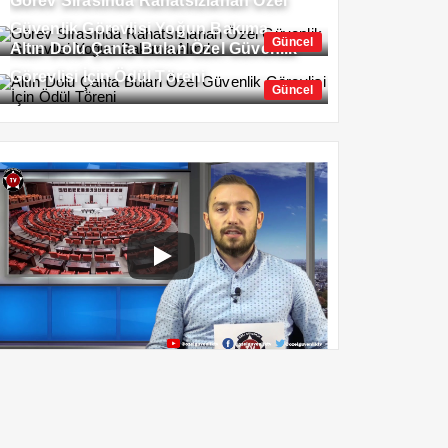
Görev Sırasında Rahatsızlanan Özel
Güvenlik Görevlisi Yoğun Bakıma
Güncel
Altın Dolu Çanta Bulan Özel Güvenlik
Alındı
Görevlisi İçin Ödül Töreni
Güncel