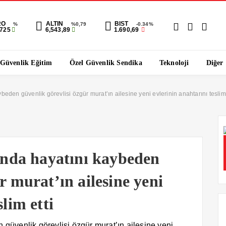
RO
ALTIN
BIST
%
%0,79
-0.34%
9725
6,543,89
1.690,69
 Güvenlik Eğitim
Özel Güvenlik Sendika
Teknoloji
Diğer
ybeden güvenlik görevlisi özgür murat’ın ailesine yeni evlerinin anahtarını teslim 
gında hayatını kaybeden
r murat’ın ailesine yeni
slim etti