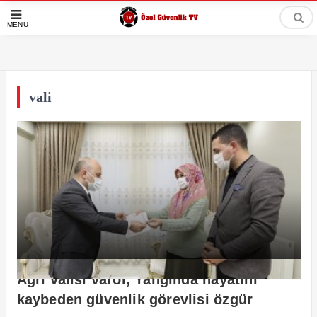
MENÜ
vali
Ağrı valisi varol, Yangında hayatını
kaybeden güvenlik görevlisi özgür