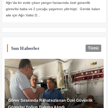
murat’ın ailesine yeni evlerinin
Ağrı'da bir evde çıkan yangın faciasında özel güvenlik
anahtarını teslim etti
görevlisi baba ve 2 çocuğu yaşamını yitirmişti. Geride kalan
aile için Ağrı Valisi D...
Son Haberler
Tümü
Görev Sırasında Rahatsızlanan Özel Güvenlik
Görevlisi Yoğun Bakıma Alındı