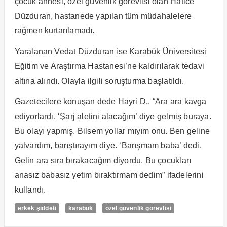
çocuk annesi, özel güvenlik görevlisi olan Hatice
Düzduran, hastanede yapılan tüm müdahalelere
rağmen kurtarılamadı.
Yaralanan Vedat Düzduran ise Karabük Üniversitesi
Eğitim ve Araştırma Hastanesi’ne kaldırılarak tedavi
altına alındı. Olayla ilgili soruşturma başlatıldı.
Gazetecilere konuşan dede Hayri D., “Ara ara kavga
ediyorlardı. ‘Şarj aletini alacağım’ diye gelmiş buraya.
Bu olayı yapmış. Bilsem yollar mıyım onu. Ben geline
yalvardım, barıştırayım diye. ‘Barışmam baba’ dedi.
Gelin ara sıra bırakacağım diyordu. Bu çocukları
anasız babasız yetim bıraktırmam dedim” ifadelerini
kullandı.
erkek şiddeti
karabük
özel güvenlik görevlisi