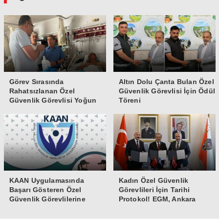
Görev Sırasında
Altın Dolu Çanta Bulan Özel
Rahatsızlanan Özel
Güvenlik Görevlisi İçin Ödül
Güvenlik Görevlisi Yoğun
Töreni
Bakıma Alındı
KAAN Uygulamasında
Kadın Özel Güvenlik
Başarı Gösteren Özel
Görevlileri İçin Tarihi
Güvenlik Görevlilerine
Protokol! EGM, Ankara
Teşekkür Belgesi
Üniversitesi ve Güvenlik-İş
İmzaları Attı