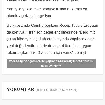
Yeni yıla yakşalırken konuya ilişkin hükümetten
olumlu açıklamalar geliyor.
Bu kapsamda Cumhurbaşkanı Recep Tayyip Erdoğan
da konuya ilişkin son değerlendirmesinde “Derdimiz
şu an itibarıyla inşallah aralık ayında yapılacak olan
yeni değerlendirmelerle de asgari ücreti en uygun
rakama çıkarmak. Biz bunun için varız.” demişti.
vedat-bilgin-asgari-ucrete-yapilacak-zamla-ilgili-net-konustu-
ozelguvenliktv
YORUMLAR
(İLK YORUMU SİZ YAZIN)