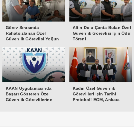
Görev Sırasında
Altın Dolu Çanta Bulan Özel
Rahatsızlanan Özel
Güvenlik Görevlisi İçin Ödül
Güvenlik Görevlisi Yoğun
Töreni
Bakıma Alındı
KAAN Uygulamasında
Kadın Özel Güvenlik
Başarı Gösteren Özel
Görevlileri İçin Tarihi
Güvenlik Görevlilerine
Protokol! EGM, Ankara
Teşekkür Belgesi
Üniversitesi ve Güvenlik-İş
İmzaları Attı