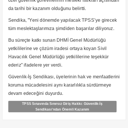
özel güvenlik görevlilerinin mesleki istikrarı açısından
da tarihi bir kazanım olduğunu belirtti.
Sendika, ”Yeni dönemde yapılacak TPSS’ye girecek
tüm meslektaşlarımıza şimdiden başarılar diliyoruz.
Bu süreçte katkı sunan DHMİ Genel Müdürlüğü
yetkililerine ve çözüm iradesi ortaya koyan Sivil
Havacılık Genel Müdürlüğü yetkililerine teşekkür
ederiz” ifadelere yer verdi.
Güvenlik-İş Sendikası, üyelerinin hak ve menfaatlerini
koruma mücadelesini aynı kararlılıkla sürdürmeye
devam edeceğini duyurdu.
TPSS Sınavında Sınırsız Giriş Hakkı: Güvenlik-İş
Sendikası’ndan Önemli Kazanım