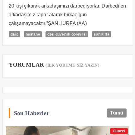
20 kişi çıkarak arkadaşımızı darbediyorlar. Darbedilen
arkadaşımız rapor alarak birkaç gün
çalışamayacaktır.”ŞANLIURFA (AA)
darp
hastane
özel güvenlik görevlisi
şanlıurfa
YORUMLAR
(İLK YORUMU SİZ YAZIN)
Son Haberler
Tümü
Güncel