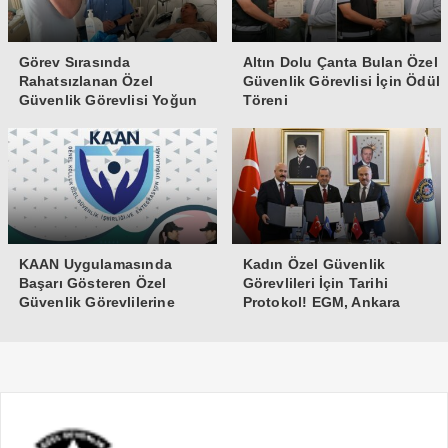
Görev Sırasında
Altın Dolu Çanta Bulan Özel
Rahatsızlanan Özel
Güvenlik Görevlisi İçin Ödül
Güvenlik Görevlisi Yoğun
Töreni
Bakıma Alındı
KAAN Uygulamasında
Kadın Özel Güvenlik
Başarı Gösteren Özel
Görevlileri İçin Tarihi
Güvenlik Görevlilerine
Protokol! EGM, Ankara
Teşekkür Belgesi
Üniversitesi ve Güvenlik-İş
İmzaları Attı