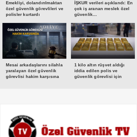
Emekliyi, dolandırılmaktan
İŞKUR verileri açıklandı: En
özel güvenlik görevlileri ve
çok iş aranan meslek özel
polisler kurtardı
güvenlik…
Mesai arkadaşlarını silahla
1 kilo altın rüşvet aldığı
yaralayan özel güvenlik
iddia edilen polis ve
görevlisi hakim karşısına
güvenlik görevlisi için
çıktı
istenen ceza belli oldu