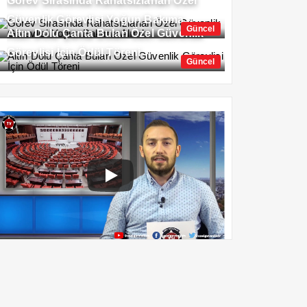
Görev Sırasında Rahatsızlanan Özel
Güvenlik Görevlisi Yoğun Bakıma
Güncel
Altın Dolu Çanta Bulan Özel Güvenlik
Alındı
Görevlisi İçin Ödül Töreni
Güncel