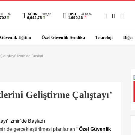
RO
ALTIN
BIST
%
%2,34
-0.03%
1702
6,644,75
1.690,16
 Güvenlik Eğitim
Özel Güvenlik Sendika
Teknoloji
Diğer
Çalıştayı’ İzmir’de Başladı
erini Geliştirme Çalıştayı’
mir’de gerçekleştirilmesi planlanan
“Özel Güvenlik