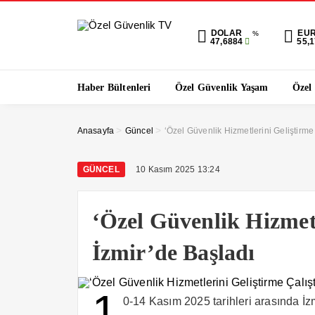
DOLAR
EU
%
47,6884
55,
Haber Bültenleri
Özel Güvenlik Yaşam
Özel
>
>
Anasayfa
Güncel
‘Özel Güvenlik Hizmetlerini Geliştirme 
GÜNCEL
10 Kasım 2025 13:24
‘Özel Güvenlik Hizmetl
İzmir’de Başladı
1
0-14 Kasım 2025 tarihleri arasında İz