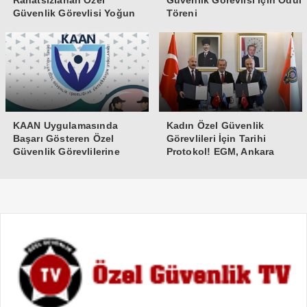
Rahatsızlanan Özel
Güvenlik Görevlisi İçin Ödül
Güvenlik Görevlisi Yoğun
Töreni
Bakıma Alındı
KAAN Uygulamasında
Kadın Özel Güvenlik
Başarı Gösteren Özel
Görevlileri İçin Tarihi
Güvenlik Görevlilerine
Protokol! EGM, Ankara
Teşekkür Belgesi
Üniversitesi ve Güvenlik-İş
İmzaları Attı