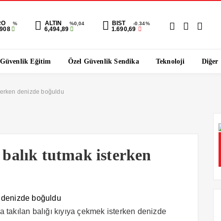
RO
ALTIN
BIST
%
%0,04
-0.34%
7908
6,494,89
1.690,69
 Güvenlik Eğitim
Özel Güvenlik Sendika
Teknoloji
Diğer
sterken denizde boğuldu
i balık tutmak isterken
 takılan balığı kıyıya çekmek isterken denizde