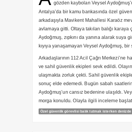
gözden kaybolan Veysel Aydoğmuş’u
Antalya’da bir kamu bankasında özel güvenl
arkadaşıyla Mavikent Mahallesi Karaöz mevk
avlamaya gitti. Oltaya takılan balığı karay
Aydoğmuş, zıpkını da yanına alarak suya gir
kıyıya yanaşamayan Veysel Aydoğmuş, bir 
Arkadaşlarının 112 Acil Çağrı Merkezi’ne h
ve sahil güvenlik ekipleri sevk edildi. Olayı
ulaşmakta zorluk çekti. Sahil güvenlik ekipl
sonuç elde edemedi. Bugün sabah saatlerin
Aydoğmuş’un cansız bedenine ulaşıldı. Ve
morga konuldu. Olayla ilgili inceleme ba
Özel güvenlik görevlisi balık tutmak isterken denizde