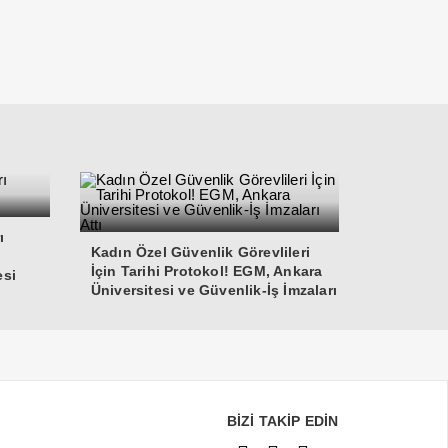
ı
Kadın Özel Güvenlik Görevlileri
İçin Tarihi Protokol! EGM, Ankara
esi
Üniversitesi ve Güvenlik-İş İmzaları
Attı
BİZİ TAKİP EDİN