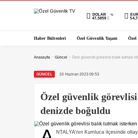
DOLAR
EU
%
47,5859
54,
Haber Bültenleri
Özel Güvenlik Yaşam
Özel
>
>
Anasayfa
Güncel
Özel güvenlik görevlisi balık tutmak i
GÜNCEL
20 Haziran 2023 09:53
Özel güvenlik görevlis
denizde boğuldu
A
NTALYA’nın Kumluca ilçesinde oltaya