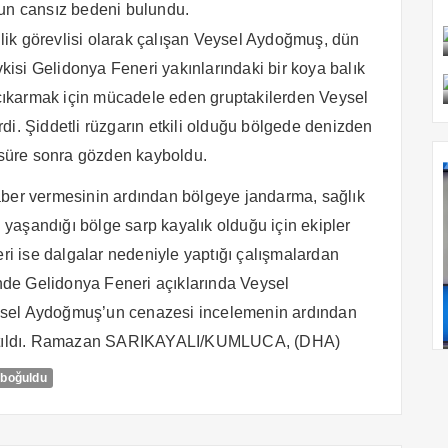
n cansız bedeni bulundu.
ik görevlisi olarak çalışan Veysel Aydoğmuş, dün
isi Gelidonya Feneri yakınlarındaki bir koya balık
a çıkarmak için mücadele eden gruptakilerden Veysel
di. Şiddetli rüzgarın etkili olduğu bölgede denizden
süre sonra gözden kayboldu.
aber vermesinin ardından bölgeye jandarma, sağlık
n yaşandığı bölge sarp kayalık olduğu için ekipler
eri ise dalgalar nedeniyle yaptığı çalışmalardan
de Gelidonya Feneri açıklarında Veysel
ysel Aydoğmuş’un cenazesi incelemenin ardından
şlatıldı. Ramazan SARIKAYALI/KUMLUCA, (DHA)
 boğuldu