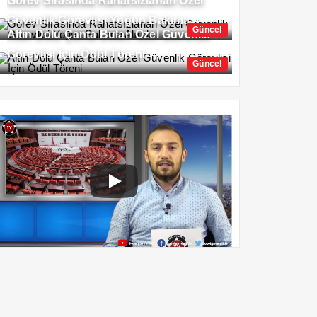
Görev Sırasında Rahatsızlanan Özel
Güvenlik Görevlisi Yoğun Bakıma
Güncel
Altın Dolu Çanta Bulan Özel Güvenlik
Alındı
Görevlisi İçin Ödül Töreni
Güncel