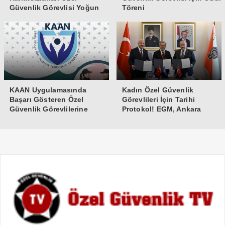
Güvenlik Görevlisi Yoğun
Töreni
Bakıma Alındı
KAAN Uygulamasında
Kadın Özel Güvenlik
Başarı Gösteren Özel
Görevlileri İçin Tarihi
Güvenlik Görevlilerine
Protokol! EGM, Ankara
Teşekkür Belgesi
Üniversitesi ve Güvenlik-İş
İmzaları Attı