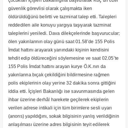
çocukları İçişleri Bakanlığına başvurarak Koç’un özel
güvenlik görevlisi olarak çalışmakta iken
öldürüldüğünü belirtti ve tazminat talep etti. Talepleri
reddedilen aile konuyu yargıya taşıyarak tazminat
taleplerini yeniledi. Dava dilekçelerinde başvurucular;
ölen yakınlarının olay günü saat 01.58’de 155 Polis
İmdat hattını arayarak yanındaki kişinin kendisini
tehdit edip öldüreceğini söylemesine ve saat 02.05’te
155 Polis İmdat hattını arayan kurye Ö.K.nın da
yakınlarına bıçak çekildiğini bildirmesine rağmen
polis ekiplerinin olay yerine 32 dakika sonra gittiğini
iddia etti. İçişleri Bakanlığı ise savunmasında gelen
ihbar üzerine derhâl harekete geçilerek ekiplerin
verilen adrese intikali için tüm birimlere sesli uyarı
(anons) yapıldığını, sokak bilgisinin yanlış verildiğinin
anlaşılması üzerine adres bilgisinin teyit edilerek