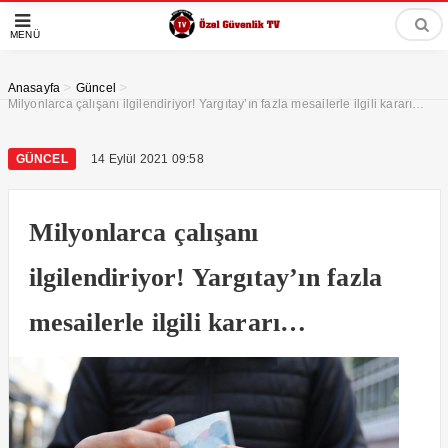
MENÜ
>
>
Anasayfa
Güncel
Milyonlarca çalışanı ilgilendiriyor! Yargıtay’ın fazla mesailerle ilgili kararı…
GÜNCEL
14 Eylül 2021 09:58
Milyonlarca çalışanı
ilgilendiriyor! Yargıtay’ın fazla
mesailerle ilgili kararı…