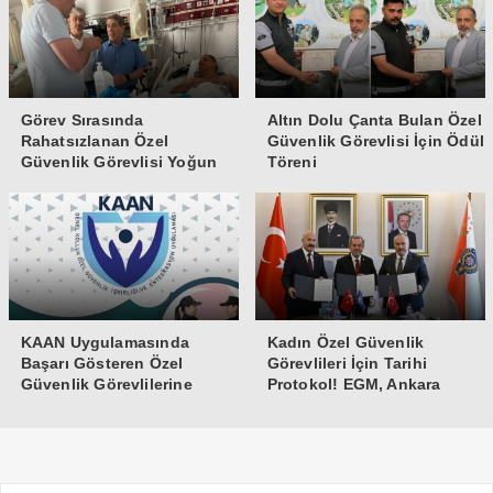
Görev Sırasında
Altın Dolu Çanta Bulan Özel
Rahatsızlanan Özel
Güvenlik Görevlisi İçin Ödül
Güvenlik Görevlisi Yoğun
Töreni
Bakıma Alındı
KAAN Uygulamasında
Kadın Özel Güvenlik
Başarı Gösteren Özel
Görevlileri İçin Tarihi
Güvenlik Görevlilerine
Protokol! EGM, Ankara
Teşekkür Belgesi
Üniversitesi ve Güvenlik-İş
İmzaları Attı