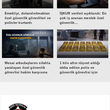
Emekliyi, dolandırılmaktan
İŞKUR verileri açıklandı: En
özel güvenlik görevlileri ve
çok iş aranan meslek özel
polisler kurtardı
güvenlik…
Mesai arkadaşlarını silahla
1 kilo altın rüşvet aldığı
yaralayan özel güvenlik
iddia edilen polis ve
görevlisi hakim karşısına
güvenlik görevlisi için
çıktı
istenen ceza belli oldu