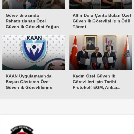
Görev Sırasında
Altın Dolu Çanta Bulan Özel
Rahatsızlanan Özel
Güvenlik Görevlisi İçin Ödül
Güvenlik Görevlisi Yoğun
Töreni
Bakıma Alındı
KAAN Uygulamasında
Kadın Özel Güvenlik
Başarı Gösteren Özel
Görevlileri İçin Tarihi
Güvenlik Görevlilerine
Protokol! EGM, Ankara
Teşekkür Belgesi
Üniversitesi ve Güvenlik-İş
İmzaları Attı