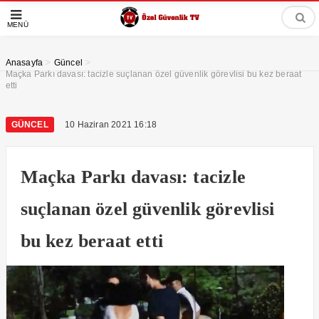
MENÜ
>
>
Anasayfa
Güncel
Maçka Parkı davası: tacizle suçlanan özel güvenlik görevlisi bu kez beraat
etti
GÜNCEL
10 Haziran 2021 16:18
Maçka Parkı davası: tacizle
suçlanan özel güvenlik görevlisi
bu kez beraat etti