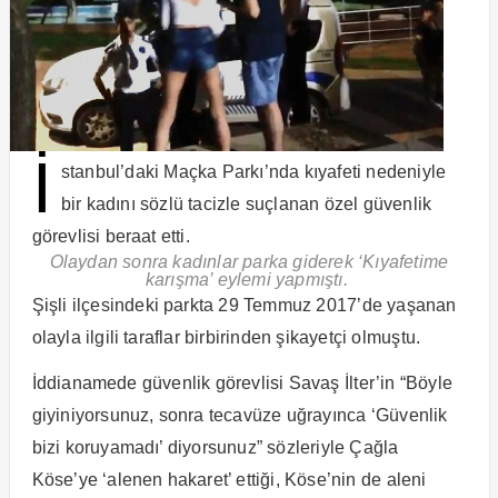
İ
stanbul’daki Maçka Parkı’nda kıyafeti nedeniyle
bir kadını sözlü tacizle suçlanan özel güvenlik
görevlisi beraat etti.
Olaydan sonra kadınlar parka giderek ‘Kıyafetime
karışma’ eylemi yapmıştı.
Şişli ilçesindeki parkta 29 Temmuz 2017’de yaşanan
olayla ilgili taraflar birbirinden şikayetçi olmuştu.
İddianamede güvenlik görevlisi Savaş İlter’in “Böyle
giyiniyorsunuz, sonra tecavüze uğrayınca ‘Güvenlik
bizi koruyamadı’ diyorsunuz” sözleriyle Çağla
Köse’ye ‘alenen hakaret’ ettiği, Köse’nin de aleni