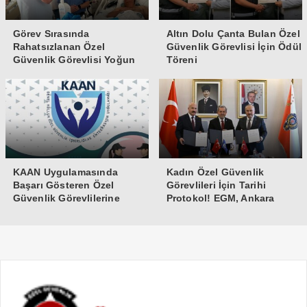
Görev Sırasında
Altın Dolu Çanta Bulan Özel
Rahatsızlanan Özel
Güvenlik Görevlisi İçin Ödül
Güvenlik Görevlisi Yoğun
Töreni
Bakıma Alındı
KAAN Uygulamasında
Kadın Özel Güvenlik
Başarı Gösteren Özel
Görevlileri İçin Tarihi
Güvenlik Görevlilerine
Protokol! EGM, Ankara
Teşekkür Belgesi
Üniversitesi ve Güvenlik-İş
İmzaları Attı