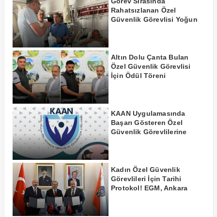
Görev Sırasında
Rahatsızlanan Özel
Güvenlik Görevlisi Yoğun
Bakıma Alındı
Altın Dolu Çanta Bulan
Özel Güvenlik Görevlisi
İçin Ödül Töreni
KAAN Uygulamasında
Başarı Gösteren Özel
Güvenlik Görevlilerine
Teşekkür Belgesi
Kadın Özel Güvenlik
Görevlileri İçin Tarihi
Protokol! EGM, Ankara
Üniversitesi ve Güvenlik-
İş İmzaları Attı