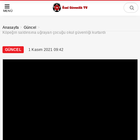
MENÜ
>
>
Anasayfa
Güncel
Köpeğin saldırısına uğrayan çocuğu okul güvenliği kurtardı
GÜNCEL
1 Kasım 2021 09:42