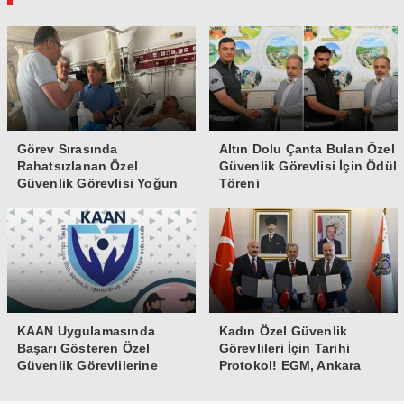
Görev Sırasında
Altın Dolu Çanta Bulan Özel
Rahatsızlanan Özel
Güvenlik Görevlisi İçin Ödül
Güvenlik Görevlisi Yoğun
Töreni
Bakıma Alındı
KAAN Uygulamasında
Kadın Özel Güvenlik
Başarı Gösteren Özel
Görevlileri İçin Tarihi
Güvenlik Görevlilerine
Protokol! EGM, Ankara
Teşekkür Belgesi
Üniversitesi ve Güvenlik-İş
İmzaları Attı