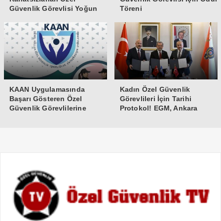
Güvenlik Görevlisi Yoğun
Töreni
Bakıma Alındı
KAAN Uygulamasında
Kadın Özel Güvenlik
Başarı Gösteren Özel
Görevlileri İçin Tarihi
Güvenlik Görevlilerine
Protokol! EGM, Ankara
Teşekkür Belgesi
Üniversitesi ve Güvenlik-İş
İmzaları Attı