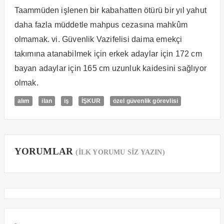
Taammüden işlenen bir kabahatten ötürü bir yıl yahut
daha fazla müddetle mahpus cezasına mahkûm
olmamak. vi. Güvenlik Vazifelisi daima emekçi
takımına atanabilmek için erkek adaylar için 172 cm
bayan adaylar için 165 cm uzunluk kaidesini sağlıyor
olmak.
alım
ilan
iş
İŞKUR
özel güvenlik görevlisi
YORUMLAR
(İLK YORUMU SİZ YAZIN)