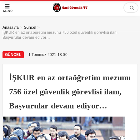
MENÜ
>
>
Anasayfa
Güncel
İŞKUR en az ortaöğretim mezunu 756 özel güvenlik görevlisi ilanı,
Başvurular devam ediyor…
GÜNCEL
1 Temmuz 2021 18:00
İŞKUR en az ortaöğretim mezunu
756 özel güvenlik görevlisi ilanı,
Başvurular devam ediyor…