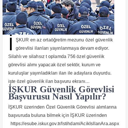
İ
ŞKUR en az ortaöğretim mezunu özel güvenlik
görevlisi ilanları yayınlanmaya devam ediyor.
Silahlı ve silahsız t oplamda 756 özel güvenlik
görevlisi alımı yapacak özel sektör, kurum ve
kuruluşlar yayınladıkları ilan ile adaylara duyurdu.
işte özel güvenlik ilan başvuru ekranı…
İŞKUR Güvenlik Görevlisi
Başvurusu Nasıl Yapılır?
İŞKUR üzerinden Özel Güvenlik Görevlisi alımlarına
başvuruda buluna bilmek için İŞKUR üzerinden
https://esube.iskur.gov.tr/Istihdam/AcikIsIlanAra.aspx