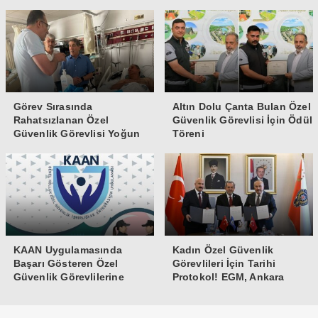
Görev Sırasında
Altın Dolu Çanta Bulan Özel
Rahatsızlanan Özel
Güvenlik Görevlisi İçin Ödül
Güvenlik Görevlisi Yoğun
Töreni
Bakıma Alındı
KAAN Uygulamasında
Kadın Özel Güvenlik
Başarı Gösteren Özel
Görevlileri İçin Tarihi
Güvenlik Görevlilerine
Protokol! EGM, Ankara
Teşekkür Belgesi
Üniversitesi ve Güvenlik-İş
İmzaları Attı