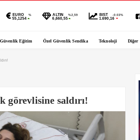
EURO
ALTIN
BIST
%
%2,59
-0.03%
55,1254
6,660,55
1.690,16
 Güvenlik Eğitim
Özel Güvenlik Sendika
Teknoloji
Diğer
dırı!
 görevlisine saldırı!