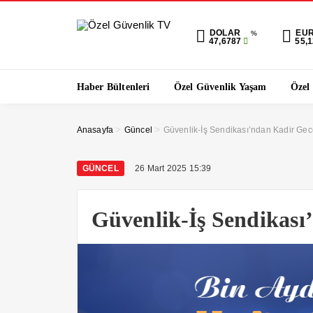
DOLAR
EU
%
47,6787
55,
Haber Bültenleri
Özel Güvenlik Yaşam
Özel
>
>
Anasayfa
Güncel
Güvenlik-İş Sendikası’ndan Kadir Gec
GÜNCEL
26 Mart 2025 15:39
Güvenlik-İş Sendikası