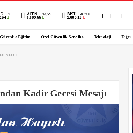
RO
ALTIN
BIST
%
%2,59
-0.03%
1254
6,660,55
1.690,16
 Güvenlik Eğitim
Özel Güvenlik Sendika
Teknoloji
Diğer
esi Mesajı
’ndan Kadir Gecesi Mesajı