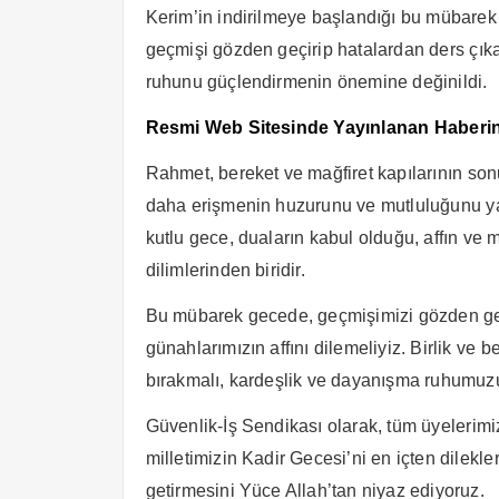
Kerim’in indirilmeye başlandığı bu mübarek
geçmişi gözden geçirip hatalardan ders çıka
ruhunu güçlendirmenin önemine değinildi.
Resmi Web Sitesinde Yayınlanan Haberi
Rahmet, bereket ve mağfiret kapılarının son
daha erişmenin huzurunu ve mutluluğunu yaş
kutlu gece, duaların kabul olduğu, affın ve 
dilimlerinden biridir.
Bu mübarek gecede, geçmişimizi gözden geçi
günahlarımızın affını dilemeliyiz. Birlik ve be
bırakmalı, kardeşlik ve dayanışma ruhumuzu
Güvenlik-İş Sendikası olarak, tüm üyelerimiz
milletimizin Kadir Gecesi’ni en içten dilekle
getirmesini Yüce Allah’tan niyaz ediyoruz.