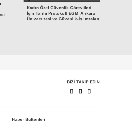
ı
Kadın Özel Güvenlik Görevlileri
İçin Tarihi Protokol! EGM, Ankara
esi
Üniversitesi ve Güvenlik-İş İmzaları
Attı
BİZİ TAKİP EDİN
Haber Bültenleri