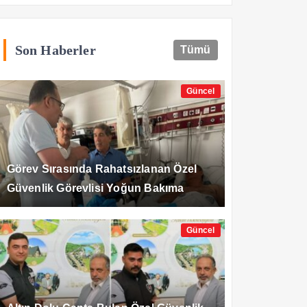
Son Haberler
Tümü
Güncel
Görev Sırasında Rahatsızlanan Özel
Güvenlik Görevlisi Yoğun Bakıma
Alındı
Güncel