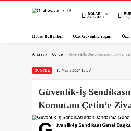
DOLAR
EU
%
47,6787
55,
Haber Bültenleri
Özel Güvenlik Yaşam
Özel
>
>
Anasayfa
Güncel
Güvenlik-İş Sendikasından Jandarma 
GÜNCEL
15 Mayıs 2024 17:37
Güvenlik-İş Sendikas
Komutanı Çetin’e Ziya
G
üvenlik-İş Sendikası Genel Başka