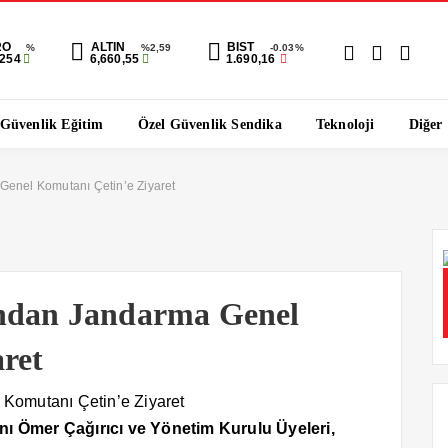
RO
ALTIN
BIST
%
%2,59
-0.03%
1254
6,660,55
1.690,16
 Güvenlik Eğitim
Özel Güvenlik Sendika
Teknoloji
Diğer
Genel Komutanı Çetin’e Ziyaret
ından Jandarma Genel
ret
nı Ömer Çağırıcı ve Yönetim Kurulu Üyeleri,