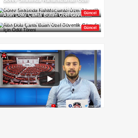
Görev Sırasında Rahatsızlanan Özel
Güvenlik Görevlisi Yoğun Bakıma
Güncel
Altın Dolu Çanta Bulan Özel Güvenlik
Alındı
Görevlisi İçin Ödül Töreni
Güncel