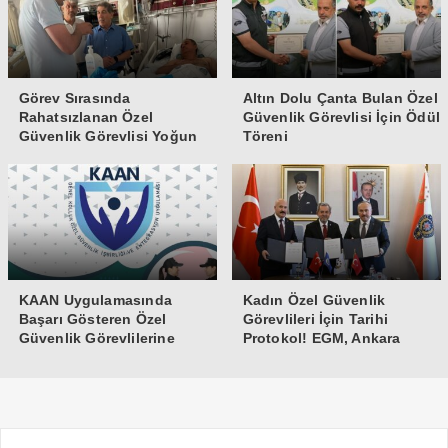
Görev Sırasında
Altın Dolu Çanta Bulan Özel
Rahatsızlanan Özel
Güvenlik Görevlisi İçin Ödül
Güvenlik Görevlisi Yoğun
Töreni
Bakıma Alındı
KAAN Uygulamasında
Kadın Özel Güvenlik
Başarı Gösteren Özel
Görevlileri İçin Tarihi
Güvenlik Görevlilerine
Protokol! EGM, Ankara
Teşekkür Belgesi
Üniversitesi ve Güvenlik-İş
İmzaları Attı