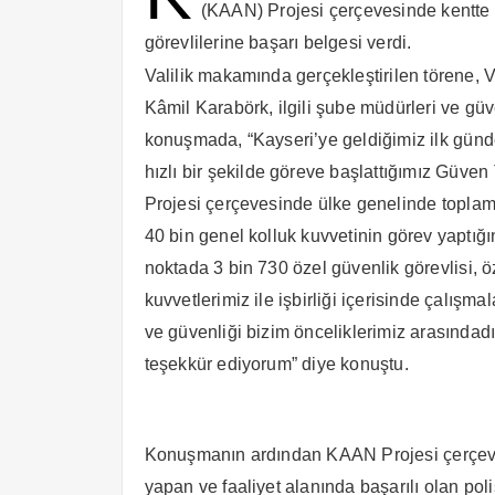
(KAAN) Projesi çerçevesinde kentte
görevlilerine başarı belgesi verdi.
Valilik makamında gerçekleştirilen törene, 
Kâmil Karabörk, ilgili şube müdürleri ve güve
konuşmada, “Kayseri’ye geldiğimiz ilk günde
hızlı bir şekilde göreve başlattığımız Güve
Projesi çerçevesinde ülke genelinde toplam 
40 bin genel kolluk kuvvetinin görev yaptığı
noktada 3 bin 730 özel güvenlik görevlisi, 
kuvvetlerimiz ile işbirliği içerisinde çalış
ve güvenliği bizim önceliklerimiz arasındad
teşekkür ediyorum” diye konuştu.
Konuşmanın ardından KAAN Projesi çerçevesi
yapan ve faaliyet alanında başarılı olan pol