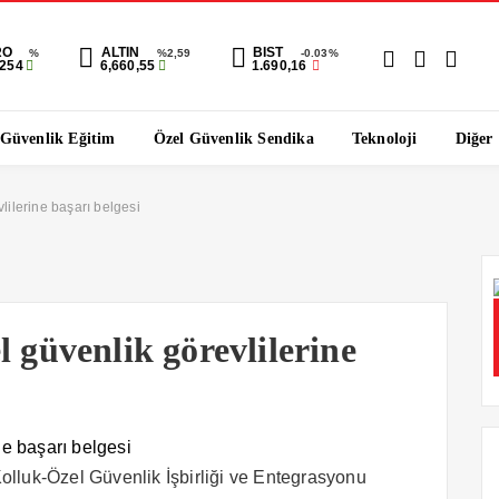
RO
ALTIN
BIST
%
%2,59
-0.03%
1254
6,660,55
1.690,16
 Güvenlik Eğitim
Özel Güvenlik Sendika
Teknoloji
Diğer
lilerine başarı belgesi
l güvenlik görevlilerine
olluk-Özel Güvenlik İşbirliği ve Entegrasyonu