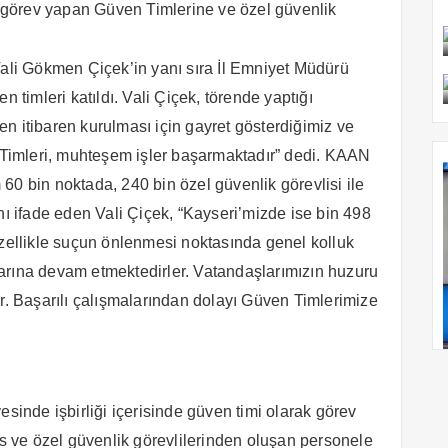
 görev yapan Güven Timlerine ve özel güvenlik
Vali Gökmen Çiçek’in yanı sıra İl Emniyet Müdürü
n timleri katıldı. Vali Çiçek, törende yaptığı
n itibaren kurulması için gayret gösterdiğimiz ve
n Timleri, muhteşem işler başarmaktadır” dedi. KAAN
60 bin noktada, 240 bin özel güvenlik görevlisi ile
nı ifade eden Vali Çiçek, “Kayseri’mizde ise bin 498
özellikle suçun önlenmesi noktasında genel kolluk
malarına devam etmektedirler. Vatandaşlarımızın huzuru
ır. Başarılı çalışmalarından dolayı Güven Timlerimize
nde işbirliği içerisinde güven timi olarak görev
is ve özel güvenlik görevlilerinden oluşan personele