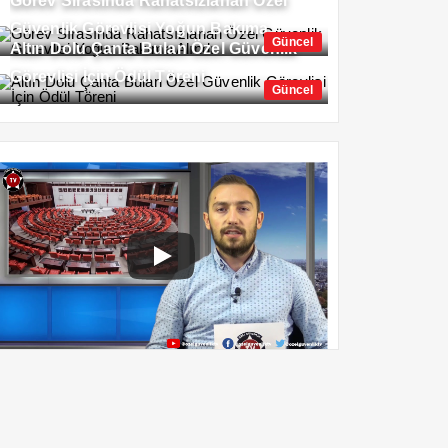
Görev Sırasında Rahatsızlanan Özel
Güvenlik Görevlisi Yoğun Bakıma
Güncel
Altın Dolu Çanta Bulan Özel Güvenlik
Alındı
Görevlisi İçin Ödül Töreni
Güncel