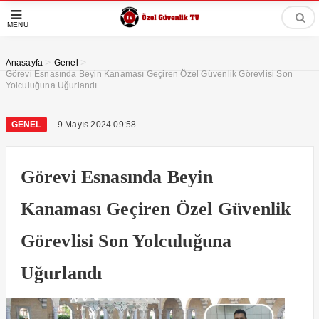
MENÜ
>
>
Anasayfa
Genel
Görevi Esnasında Beyin Kanaması Geçiren Özel Güvenlik Görevlisi Son
Yolculuğuna Uğurlandı
GENEL
9 Mayıs 2024 09:58
Görevi Esnasında Beyin
Kanaması Geçiren Özel Güvenlik
Görevlisi Son Yolculuğuna
Uğurlandı