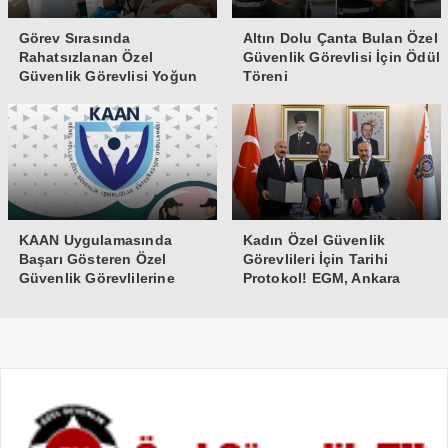
Görev Sırasında
Altın Dolu Çanta Bulan Özel
Rahatsızlanan Özel
Güvenlik Görevlisi İçin Ödül
Güvenlik Görevlisi Yoğun
Töreni
Bakıma Alındı
KAAN Uygulamasında
Kadın Özel Güvenlik
Başarı Gösteren Özel
Görevlileri İçin Tarihi
Güvenlik Görevlilerine
Protokol! EGM, Ankara
Teşekkür Belgesi
Üniversitesi ve Güvenlik-İş
İmzaları Attı