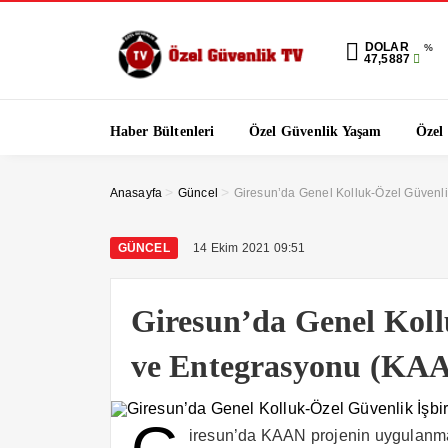
DOLAR
%
47,5887
Haber Bültenleri
Özel Güvenlik Yaşam
Özel
>
>
Anasayfa
Güncel
Giresun’da Genel Kolluk-Özel Güvenlik
GÜNCEL
14 Ekim 2021 09:51
Giresun’da Genel Koll
ve Entegrasyonu (KAAN
iresun’da KAAN projenin uygulanması