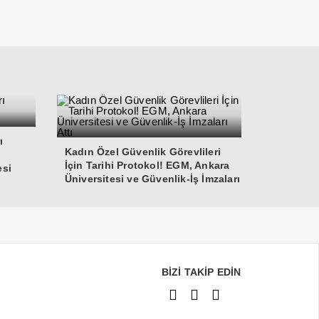
ı
Kadın Özel Güvenlik Görevlileri
İçin Tarihi Protokol! EGM, Ankara
esi
Üniversitesi ve Güvenlik-İş İmzaları
Attı
BİZİ TAKİP EDİN