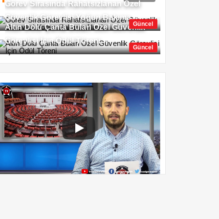
Görev Sırasında Rahatsızlanan Özel
Güvenlik Görevlisi Yoğun Bakıma
Güncel
Altın Dolu Çanta Bulan Özel Güvenlik
Alındı
Görevlisi İçin Ödül Töreni
Güncel