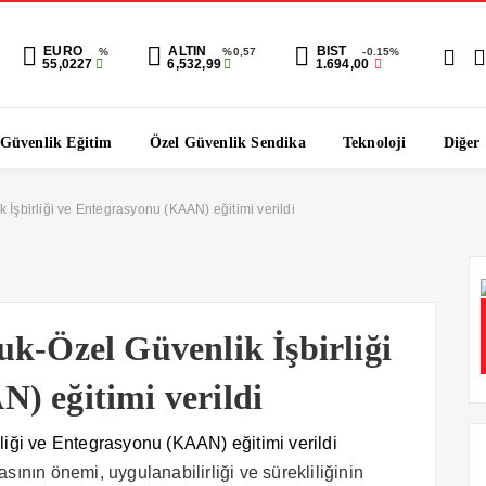
EURO
ALTIN
BIST
%
%0,57
-0.15%
55,0227
6,532,99
1.694,00
 Güvenlik Eğitim
Özel Güvenlik Sendika
Teknoloji
Diğer
 İşbirliği ve Entegrasyonu (KAAN) eğitimi verildi
uk-Özel Güvenlik İşbirliği
) eğitimi verildi
nın önemi, uygulanabilirliği ve sürekliliğinin