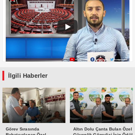
İlgili Haberler
Görev Sırasında
Altın Dolu Çanta Bulan Özel
Rahatsızlanan Özel
Güvenlik Görevlisi İçin Ödül