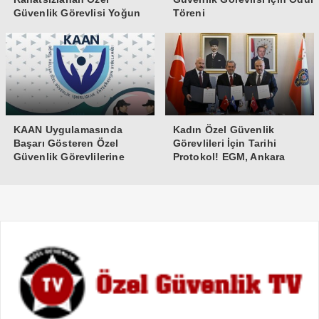
Güvenlik Görevlisi Yoğun
Töreni
Bakıma Alındı
KAAN Uygulamasında
Kadın Özel Güvenlik
Başarı Gösteren Özel
Görevlileri İçin Tarihi
Güvenlik Görevlilerine
Protokol! EGM, Ankara
Teşekkür Belgesi
Üniversitesi ve Güvenlik-İş
İmzaları Attı