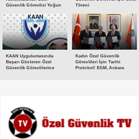
Güvenlik Görevlisi Yoğun
Töreni
Bakıma Alındı
KAAN Uygulamasında
Kadın Özel Güvenlik
Başarı Gösteren Özel
Görevlileri İçin Tarihi
Güvenlik Görevlilerine
Protokol! EGM, Ankara
Teşekkür Belgesi
Üniversitesi ve Güvenlik-İş
İmzaları Attı