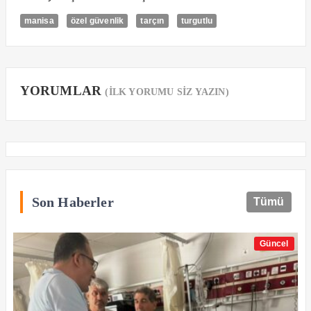
manisa
özel güvenlik
tarçın
turgutlu
YORUMLAR
(İLK YORUMU SİZ YAZIN)
Son Haberler
Tümü
Güncel