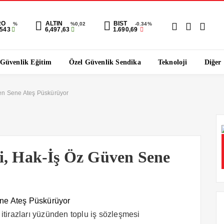
RO
ALTIN
BIST
%
%0,02
-0.34%
9543
6,497,63
1.690,69
 Güvenlik Eğitim
Özel Güvenlik Sendika
Teknoloji
Diğer
ven Sene Ateş Püskürüyor
i, Hak-İş Öz Güven Sene
e itirazları yüzünden toplu iş sözleşmesi