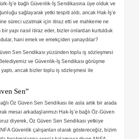
 Türk-İş’e bağlı Güvenlik-İş Sendikasına üye olduk ve
nluğu sağlayarak yetki tespiti aldı, ancak Hak-İş’e
ne süreci uzatmak için itiraz etti ve mahkeme ne
ir yapı nasıl itiraz eder, bizler onlardan kurtulduk
oldular, hani emek ve emekçiden yanaydılar?
 Güven Sen Sendikası yüzünden toplu iş sözleşmesi
Belediyemiz ve Güvenlik-İş Sendikası görüşme
ptı, ancak bizler toplu iş sözleşmesi ile
üven Sen”
ağlı Öz Güven Sen Sendikası ile asla artık bir arada
rak mesai arkadaşlarımızı Hak-İş’e bağlı Öz-Güven
yoruz diyerek, Öz Güven Sen Sendikası yetkiye
NFA Güvenlik çalışanları olarak göstereceğiz, bizim
orda bırakmalarına sessiz kalamayız diyen ANFA