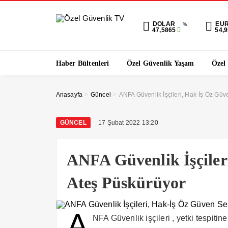
DOLAR
EU
%
47,5865
54,
Haber Bültenleri
Özel Güvenlik Yaşam
Özel
>
>
Anasayfa
Güncel
ANFA Güvenlik İşçileri, Hak-İş Öz Gü
GÜNCEL
17 Şubat 2022 13:20
ANFA Güvenlik İşçiler
Ateş Püskürüyor
A
NFA Güvenlik işçileri , yetki tespitin