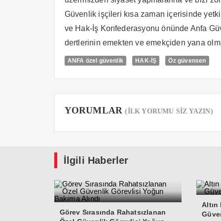
Güvenlik işçileri kısa zaman içerisinde yet
ve Hak-İş Konfederasyonu önünde Anfa Güven
dertlerinin emekten ve emekçiden yana olma
ANFA özel güvenlik
HAK-İŞ
Öz güvensen
YORUMLAR
(İLK YORUMU SİZ YAZIN)
İlgili Haberler
Altın
Görev Sırasında Rahatsızlanan
Güven