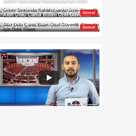
Görev Sırasında Rahatsızlanan Özel
Güvenlik Görevlisi Yoğun Bakıma
Güncel
Altın Dolu Çanta Bulan Özel Güvenlik
Alındı
Görevlisi İçin Ödül Töreni
Güncel