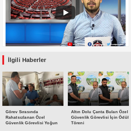
İlgili Haberler
Görev Sırasında
Altın Dolu Çanta Bulan Özel
Rahatsızlanan Özel
Güvenlik Görevlisi İçin Ödül
Güvenlik Görevlisi Yoğun
Töreni
Bakıma Alındı