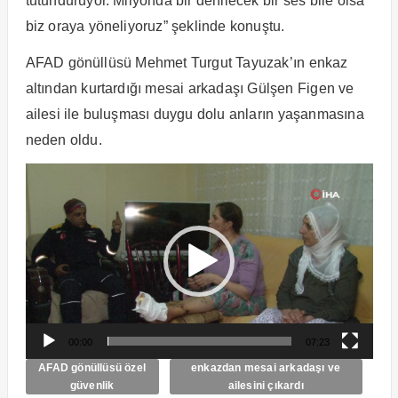
tutunduruyor. Milyonda bir denilecek bir ses bile olsa
biz oraya yöneliyoruz” şeklinde konuştu.
AFAD gönüllüsü Mehmet Turgut Tayuzak’ın enkaz
altından kurtardığı mesai arkadaşı Gülşen Figen ve
ailesi ile buluşması duygu dolu anların yaşanmasına
neden oldu.
Video
oynatıcı
00:00
07:23
AFAD gönüllüsü özel
enkazdan mesai arkadaşı ve
güvenlik
ailesini çıkardı