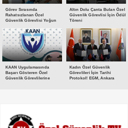
Görev Sırasında
Altın Dolu Çanta Bulan Özel
Rahatsızlanan Özel
Güvenlik Görevlisi İçin Ödül
Güvenlik Görevlisi Yoğun
Töreni
Bakıma Alındı
KAAN Uygulamasında
Kadın Özel Güvenlik
Başarı Gösteren Özel
Görevlileri İçin Tarihi
Güvenlik Görevlilerine
Protokol! EGM, Ankara
Teşekkür Belgesi
Üniversitesi ve Güvenlik-İş
İmzaları Attı