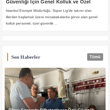
Güvenliği İçin Genel Kolluk ve Özel
Güvenlik İşbirliği Eğitimlerine Başlıyor
İstanbul Emniyet Müdürlüğü, Süper Lig'de takımı olan
illerden başlamak üzere müsabakalarda görev alan genel
kolluk personeli, özel güvenlik ...
Son Haberler
Tümü