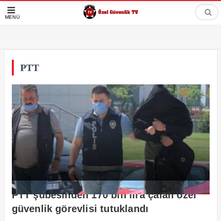
MENÜ
PTT
PTT şubesinden 170 bin lira çalan özel
güvenlik görevlisi tutuklandı