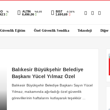
RO
ALTIN
BIST
%
%0,05
-0.34%
8423
6,496,06
1.690,69
 Güvenlik Eğitim
Özel Güvenlik Sendika
Teknoloji
Diğer
Balıkesir Büyükşehir Belediye
Başkanı Yücel Yılmaz Özel
Güvenlik Haftası’nı Kutladı
Balıkesir Büyükşehir Belediye Başkanı Sayın Yücel
Yılmaz, makamında ağırladığı özel güvenlik
görevlilerinin haftalarını kutlayarak teşekkür ...