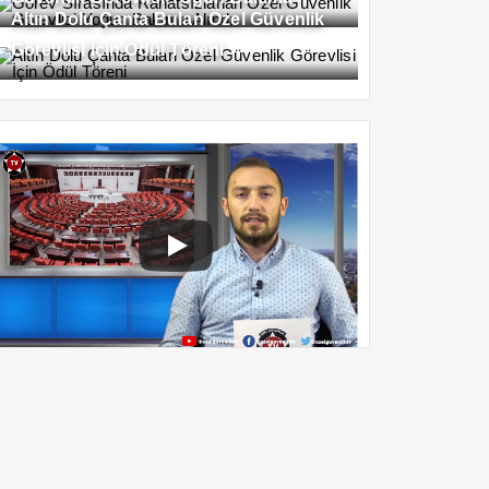
Altın Dolu Çanta Bulan Özel Güvenlik
Alındı
Görevlisi İçin Ödül Töreni