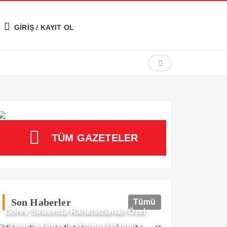
GİRİŞ / KAYIT OL
TÜM GAZETELER
Son Haberler
Tümü
Görev Sırasında Rahatsızlanan Özel
Güvenlik Görevlisi Yoğun Bakıma