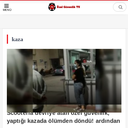
MENÜ
kaza
Scooterla devriye atan özel güvenlik,
yaptığı kazada ölümden döndü! ardından