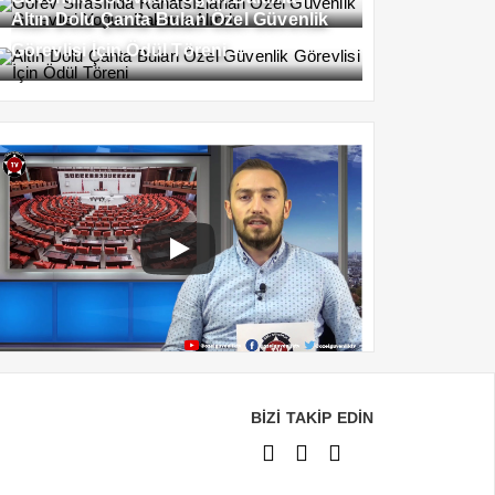
Altın Dolu Çanta Bulan Özel Güvenlik
Alındı
Görevlisi İçin Ödül Töreni
BİZİ TAKİP EDİN