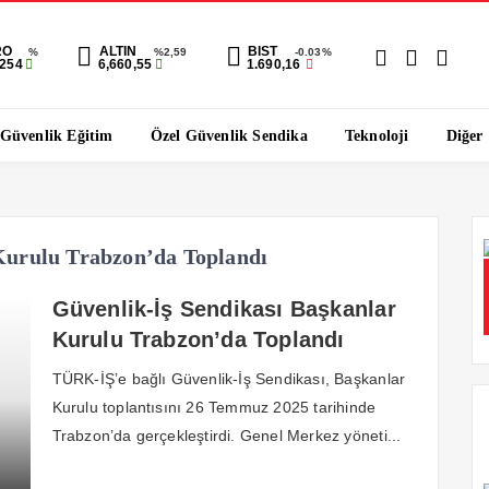
RO
ALTIN
BIST
%
%2,59
-0.03%
1254
6,660,55
1.690,16
 Güvenlik Eğitim
Özel Güvenlik Sendika
Teknoloji
Diğer
Kurulu Trabzon’da Toplandı
Güvenlik-İş Sendikası Başkanlar
Kurulu Trabzon’da Toplandı
TÜRK-İŞ’e bağlı Güvenlik-İş Sendikası, Başkanlar
Kurulu toplantısını 26 Temmuz 2025 tarihinde
Trabzon’da gerçekleştirdi. Genel Merkez yöneti...