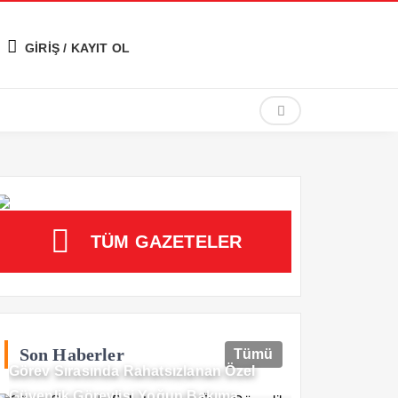
GİRİŞ / KAYIT OL
TÜM GAZETELER
Son Haberler
Tümü
Görev Sırasında Rahatsızlanan Özel
Güvenlik Görevlisi Yoğun Bakıma