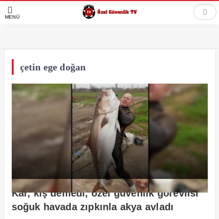
MENÜ
çetin ege doğan
Kar, kış demedi, özel güvenlik görevlisi
soğuk havada zıpkınla akya avladı