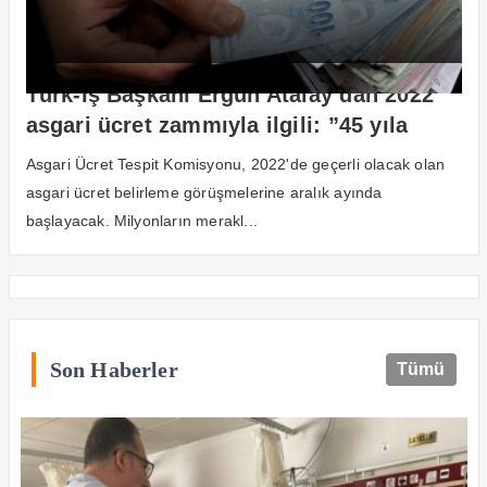
Türk-İş Başkanı Ergün Atalay’dan 2022
asgari ücret zammıyla ilgili: ”45 yıla
bedel olacak!”
Asgari Ücret Tespit Komisyonu, 2022'de geçerli olacak olan
asgari ücret belirleme görüşmelerine aralık ayında
başlayacak. Milyonların merakl...
Son Haberler
Tümü