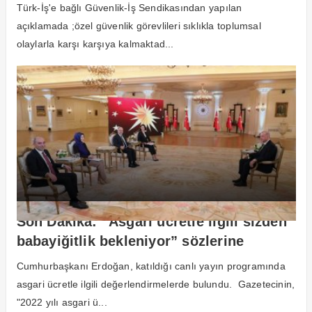
hakkında açıklama
Türk-İş'e bağlı Güvenlik-İş Sendikasından yapılan
açıklamada ;özel güvenlik görevlileri sıklıkla toplumsal
olaylarla karşı karşıya kalmaktad...
Son Dakika: “Asgari ücretle ilgili sizden
babayiğitlik bekleniyor” sözlerine
Cumhurbaşkanı Erdoğan’dan herkesi
Cumhurbaşkanı Erdoğan, katıldığı canlı yayın programında
heyecanlandıran yanıt
asgari ücretle ilgili değerlendirmelerde bulundu. Gazetecinin,
"2022 yılı asgari ü...