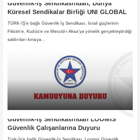
Güvenlik-İş Sendikasından, Dünya
Küresel Sendikalar Birliği UNI GLOBAL
UNION’a Uluslararası Filistin Çağrısı
TÜRK-İŞ'e bağlı Güvenlik İş Sendikası, İsrail güçlerinin
Filistin'e, Kudüs'e ve Mescid-i Aksa'ya yönelik gerçekleştirdiği
saldırıları kınaya...
Güvenlik-İş Sendikasından LOOMİS
Güvenlik Çalışanlarına Duyuru
Türk-İş'e bağlı Güvenlik-İş Sendikası, Loomis Güvenlik