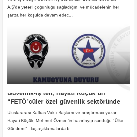
A.Ş’de yeterli çoğunluğu sağladığını ve mücadelenin her
şartta her koşulda devam edec...
Güvenlik-İş’ten, Hayati Küçük’ün
“FETÖ’cüler özel güvenlik sektöründe
cirit atıyor” skandal açıklamasına tepki
Uluslararası Kafkas Vakfı Başkanı ve araştırmacı yazar
Hayati Küçük, Mehmet Özmen’in hazırlayıp sunduğu “Ülke
Gündemi” flaş açıklamalarda b...