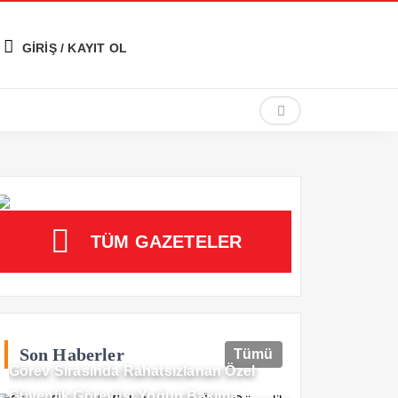
GİRİŞ / KAYIT OL
TÜM GAZETELER
Son Haberler
Tümü
Görev Sırasında Rahatsızlanan Özel
Güvenlik Görevlisi Yoğun Bakıma