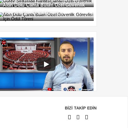
Altın Dolu Çanta Bulan Özel Güvenlik
Alındı
Görevlisi İçin Ödül Töreni
BİZİ TAKİP EDİN