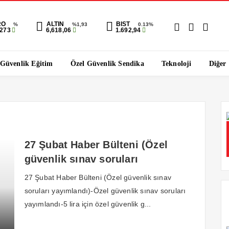
RO
ALTIN
BIST
%
%1,93
0.13%
0273
6,618,06
1.692,94
 Güvenlik Eğitim
Özel Güvenlik Sendika
Teknoloji
Diğer
27 Şubat Haber Bülteni (Özel
güvenlik sınav soruları
yayımlandı)
27 Şubat Haber Bülteni (Özel güvenlik sınav
soruları yayımlandı)-Özel güvenlik sınav soruları
yayımlandı-5 lira için özel güvenlik g...