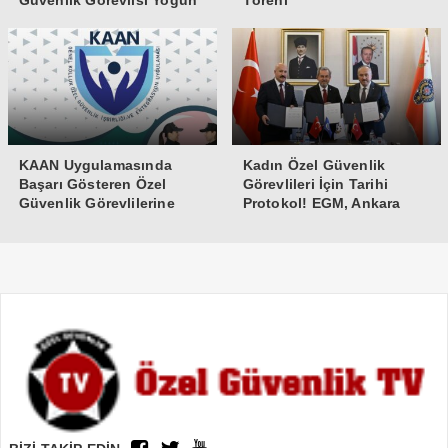
Güvenlik Görevlisi Yoğun
Töreni
Bakıma Alındı
KAAN Uygulamasında
Kadın Özel Güvenlik
Başarı Gösteren Özel
Görevlileri İçin Tarihi
Güvenlik Görevlilerine
Protokol! EGM, Ankara
Teşekkür Belgesi
Üniversitesi ve Güvenlik-İş
İmzaları Attı