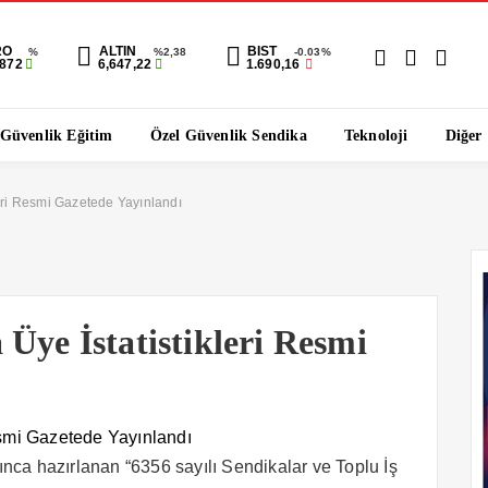
RO
ALTIN
BIST
%
%2,38
-0.03%
1872
6,647,22
1.690,16
 Güvenlik Eğitim
Özel Güvenlik Sendika
Teknoloji
Diğer
eri Resmi Gazetede Yayınlandı
Üye İstatistikleri Resmi
nca hazırlanan “6356 sayılı Sendikalar ve Toplu İş