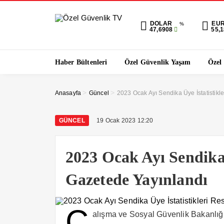
DOLAR
EU
%
47,6908
55,
Haber Bültenleri
Özel Güvenlik Yaşam
Özel
>
>
Anasayfa
Güncel
2023 Ocak Ayı Sendika Üye İstatistikl
GÜNCEL
19 Ocak 2023 12:20
2023 Ocak Ayı Sendika 
Gazetede Yayınlandı
Ç
alışma ve Sosyal Güvenlik Bakanlığı