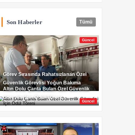
Son Haberler
Tümü
Güncel
Görev Sırasında Rahatsızlanan Özel
Güvenlik Görevlisi Yoğun Bakıma
Altın Dolu Çanta Bulan Özel Güvenlik
Alındı
Görevlisi İçin Ödül Töreni
Güncel