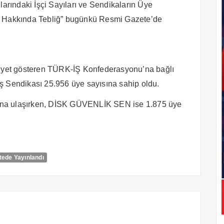
rındaki İşçi Sayıları ve Sendikaların Üye
leri Hakkında Tebliğ” bugünkü Resmi Gazete’de
aliyet gösteren TÜRK-İŞ Konfederasyonu’na bağlı
ş Sendikası 25.956 üye sayısına sahip oldu.
ına ulaşırken, DİSK GÜVENLİK SEN ise 1.875 üye
tede Yayınlandı